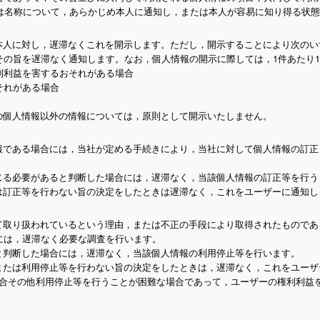
は名称について，あらかじめ本人に通知し，または本人が容易に知り得る状態
本人に対し，遅滞なくこれを開示します。ただし，開示することにより次のい
の旨を遅滞なく通知します。なお，個人情報の開示に際しては，1件あたり1
利利益を害するおそれがある場合
それがある場合
の個人情報以外の情報については，原則として開示いたしません。
報である場合には，当社が定める手続きにより，当社に対して個人情報の訂正
じる必要があると判断した場合には，遅滞なく，当該個人情報の訂正等を行う
は訂正等を行わない旨の決定をしたときは遅滞なく，これをユーザーに通知し
て取り扱われているという理由，または不正の手段により取得されたものであ
には，遅滞なく必要な調査を行います。
と判断した場合には，遅滞なく，当該個人情報の利用停止等を行います。
または利用停止等を行わない旨の決定をしたときは，遅滞なく，これをユーザ
場合その他利用停止等を行うことが困難な場合であって，ユーザーの権利利益