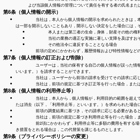
よび当該個人情報の管理について責任を有する者の氏名また
第6条（個人情報の開示）
当社は，本人から個人情報の開示を求められたときは，
は一部を開示しないこともあり，開示しない決定をした場合には，そ
本人または第三者の生命，身体，財産その他の権
当社の業務の適正な実施に著しい支障を及ぼすお
その他法令に違反することとなる場合
前項の定めにかかわらず，履歴情報および特性情報など
第7条（個人情報の訂正および削除）
ユーザーは，当社の保有する自己の個人情報が誤った情
いいます。）を請求することができます。
当社は，ユーザーから前項の請求を受けてその請求に応
当社は，前項の規定に基づき訂正等を行った場合，また
第8条（個人情報の利用停止等）
当社は，本人から，個人情報が，利用目的の範囲を超え
たは消去（以下，「利用停止等」といいます。）を求められた場合
前項の調査結果に基づき，その請求に応じる必要がある
当社は，前項の規定に基づき利用停止等を行った場合，
前2項にかかわらず，利用停止等に多額の費用を有する
き措置をとれる場合は，この代替策を講じるものとします。
第9条（プライバシーポリシーの変更）