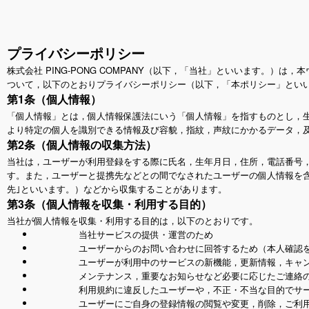
プライバシーポリシー
株式会社 PING-PONG COMPANY（以下，「当社」といいます。
ついて，以下のとおりプライバシーポリシー（以下，「本ポリシー」とい
第1条（個人情報）
「個人情報」とは，個人情報保護法にいう「個人情報」を指すものとし，
より特定の個人を識別できる情報及び容貌，指紋，声紋にかかるデータ，
第2条（個人情報の収集方法）
当社は，ユーザーが利用登録をする際に氏名，生年月日，住所，電話番号
す。また，ユーザーと提携先などとの間でなされたユーザーの個人情報を含
先｣といいます。）などから収集することがあります。
第3条（個人情報を収集・利用する目的）
当社が個人情報を収集・利用する目的は，以下のとおりです。
当社サービスの提供・運営のため
ユーザーからのお問い合わせに回答するため（本人確認
ユーザーが利用中のサービスの新機能，更新情報，キャ
メンテナンス，重要なお知らせなど必要に応じたご連絡
利用規約に違反したユーザーや，不正・不当な目的でサ
ユーザーにご自身の登録情報の閲覧や変更，削除，ご利