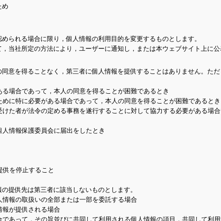
ため
認められる場合に限り，個人情報の利用目的を変更するものとします。
て，当社所定の方法により，ユーザーに通知し，または本ウェブサイト上に公
の同意を得ることなく，第三者に個人情報を提供することはありません。ただ
ある場合であって，本人の同意を得ることが困難であるとき
ために特に必要がある場合であって，本人の同意を得ることが困難であるとき
受けた者が法令の定める事務を遂行することに対して協力する必要がある場合
個人情報保護委員会に届出をしたとき
提供を停止すること
報の提供先は第三者に該当しないものとします。
人情報の取扱いの全部または一部を委託する場合
情報が提供される場合
合であって，その旨並びに共同して利用される個人情報の項目，共同して利用