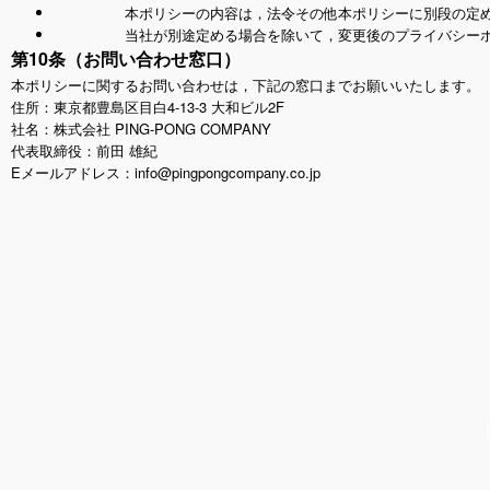
本ポリシーの内容は，法令その他本ポリシーに別段の定
当社が別途定める場合を除いて，変更後のプライバシー
第10条（お問い合わせ窓口）
本ポリシーに関するお問い合わせは，下記の窓口までお願いいたします。
4-13-3
2F
住所：東京都豊島区目白
大和ビル
PING-PONG COMPANY
社名：株式会社
代表取締役：前田
雄紀
E
info@pingpongcompany.co.jp
メールアドレス：