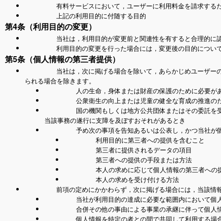
有料サービスにおいて，ユーザーに利用料金を請求する
上記の利用目的に付随する目的
第4条（利用目的の変更）
当社は，利用目的が変更前と関連性を有すると合理的に
利用目的の変更を行った場合には，変更後の目的につい
第5条（個人情報の第三者提供）
当社は，次に掲げる場合を除いて，あらかじめユーザー
られる場合を除きます。
人の生命，身体または財産の保護のために必要が
公衆衛生の向上または児童の健全な育成の推進の
国の機関もしくは地方公共団体またはその委託を
当該事務の遂行に支障を及ぼすおそれがあるとき
予め次の事項を告知あるいは公表し，かつ当社が
利用目的に第三者への提供を含むこと
第三者に提供されるデータの項目
第三者への提供の手段または方法
本人の求めに応じて個人情報の第三者への
本人の求めを受け付ける方法
前項の定めにかかわらず，次に掲げる場合には，当該情
当社が利用目的の達成に必要な範囲内において個
合併その他の事由による事業の承継に伴って個人
個人情報を特定の者との間で共同して利用する場