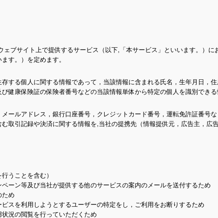
）は，本ウェブサイト上で提供するサービス（以下,「本サービス」といいます。）
います。）を定めます。
生存する個人に関する情報であって，当該情報に含まれる氏名，生年月日，住
及び健康保険証の保険者番号などの当該情報単体から特定の個人を識別できる
，メールアドレス，銀行口座番号，クレジットカード番号，運転免許証番号な
む取引記録や決済に関する情報を,当社の提携先（情報提供元，広告主，広告
を行うことを含む）
ンペーン等及び当社が提供する他のサービスの案内のメールを送付するため
のため
ービスを利用しようとするユーザーの特定をし，ご利用をお断りするため
用状況の閲覧を行っていただくため